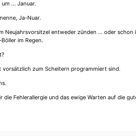
 um ... Januar.
 nenne, Ja-Nuar.
m Neujahrsvorsitzel entweder zünden ... oder schon 
-Böller im Regen.
t?
t vorsätzlich zum Scheitern programmiert sind.
ns.
 die Fehlerallergie und das ewige Warten auf die gu
ifer, klare Entscheidungen und die Kraft des Ja.