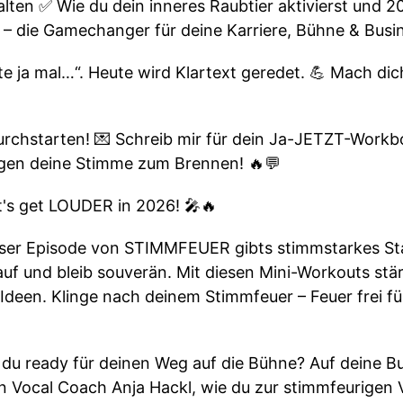
lten ✅ Wie du dein inneres Raubtier aktivierst und 2
– die Gamechanger für deine Karriere, Bühne & Busi
te ja mal…“. Heute wird Klartext geredet. 💪 Mach dich 
durchstarten! 💌 Schreib mir für dein Ja-JETZT-Workb
ngen deine Stimme zum Brennen! 🔥💬
t's get LOUDER in 2026! 🎤🔥
ieser Episode von STIMMFEUER gibts stimmstarkes Star
uf und bleib souverän. Mit diesen Mini-Workouts stä
Ideen. Klinge nach deinem Stimmfeuer – Feuer frei für
 du ready für deinen Weg auf die Bühne? Auf deine B
Vocal Coach Anja Hackl, wie du zur stimmfeurigen Ve