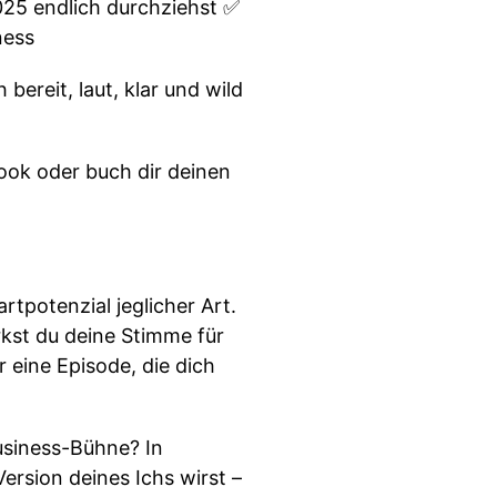
025 endlich durchziehst ✅
ness
bereit, laut, klar und wild
ook oder buch dir deinen
tpotenzial jeglicher Art.
rkst du deine Stimme für
 eine Episode, die dich
usiness-Bühne? In
rsion deines Ichs wirst –